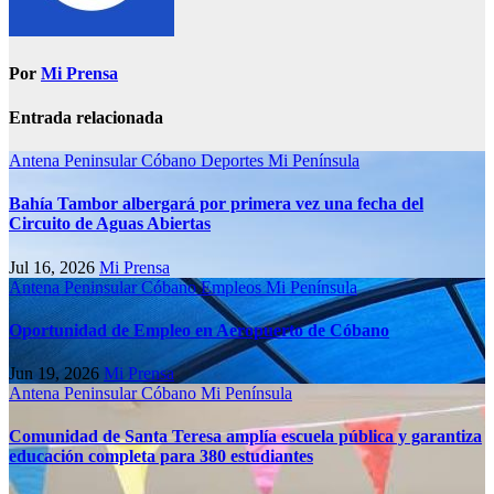
Por
Mi Prensa
Entrada relacionada
Antena Peninsular
Cóbano
Deportes
Mi Península
Bahía Tambor albergará por primera vez una fecha del
Circuito de Aguas Abiertas
Jul 16, 2026
Mi Prensa
Antena Peninsular
Cóbano
Empleos
Mi Península
Oportunidad de Empleo en Aeropuerto de Cóbano
Jun 19, 2026
Mi Prensa
Antena Peninsular
Cóbano
Mi Península
Comunidad de Santa Teresa amplía escuela pública y garantiza
educación completa para 380 estudiantes