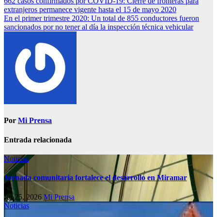
662 casos confirmados por COVID-19: Cierre de fronteras para
extranjeros permanece vigente hasta el 15 de mayo 2020
En el primer trimestre 2020: Un total de 855 conductores fueron
sancionados por no tener al día la inspección técnica vehicular
Por
Mi Prensa
Entrada relacionada
Noticias
Jornada comunitaria fortalece el desarrollo en Miramar
Jul 25, 2026
Mi Prensa
Noticias