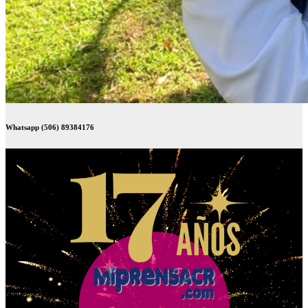
Whatsapp (506) 89384176