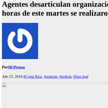
Agentes desarticulan organizaci
horas de este martes se realizar
Por
Mi Prensa
Abr 23, 2019
#Costa Rica
,
#noticias
,
#policía
,
#San José