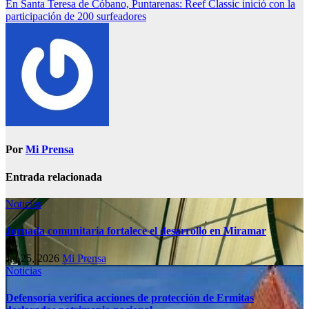
En Santa Teresa de Cóbano, Puntarenas: Reef Classic inició con la
participación de 200 surfeadores
Por
Mi Prensa
Entrada relacionada
Noticias
Jornada comunitaria fortalece el desarrollo en Miramar
Jul 25, 2026
Mi Prensa
Noticias
Defensoría verifica acciones de protección de Ermitas