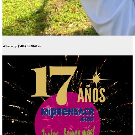
Whatsapp (506) 89384176