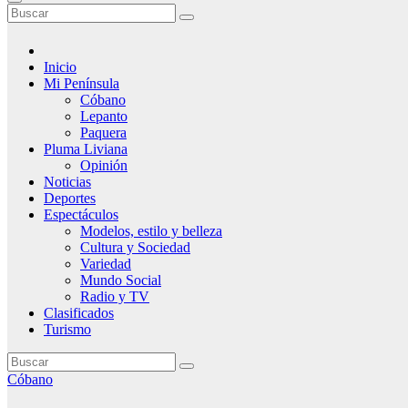
Inicio
Mi Península
Cóbano
Lepanto
Paquera
Pluma Liviana
Opinión
Noticias
Deportes
Espectáculos
Modelos, estilo y belleza
Cultura y Sociedad
Variedad
Mundo Social
Radio y TV
Clasificados
Turismo
Cóbano