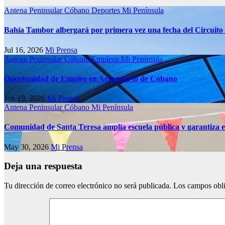
Antena Peninsular
Cóbano
Deportes
Mi Península
Bahía Tambor albergará por primera vez una fecha del Circuito
Jul 16, 2026
Mi Prensa
Antena Peninsular
Cóbano
Empleos
Mi Península
Oportunidad de Empleo en Aeropuerto de Cóbano
Jun 19, 2026
Mi Prensa
Antena Peninsular
Cóbano
Mi Península
Comunidad de Santa Teresa amplía escuela pública y garantiza e
May 30, 2026
Mi Prensa
Deja una respuesta
Tu dirección de correo electrónico no será publicada.
Los campos obli