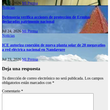
Jul 25, 2026
Mi Prensa
Noticias
Defensoría verifica acciones de protección de Ermitas
declaradas patrimonio nacional
Jul 24, 2026
Mi Prensa
Noticias
ICE autoriza conexión de nueva planta solar de 20 megavatios
a red eléctrica nacional en Nandayure
Jul 23, 2026
Mi Prensa
Deja una respuesta
Tu dirección de correo electrónico no será publicada.
Los campos
obligatorios están marcados con
*
Comentario
*