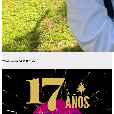
Whatsapp (506) 89384176