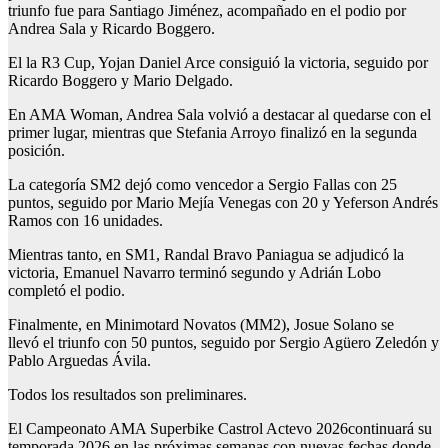
triunfo fue para Santiago Jiménez, acompañado en el podio por
Andrea Sala y Ricardo Boggero.
El la R3 Cup, Yojan Daniel Arce consiguió la victoria, seguido por
Ricardo Boggero y Mario Delgado.
En AMA Woman, Andrea Sala volvió a destacar al quedarse con el
primer lugar, mientras que Stefania Arroyo finalizó en la segunda
posición.
La categoría SM2 dejó como vencedor a Sergio Fallas con 25
puntos, seguido por Mario Mejía Venegas con 20 y Yeferson Andrés
Ramos con 16 unidades.
Mientras tanto, en SM1, Randal Bravo Paniagua se adjudicó la
victoria, Emanuel Navarro terminó segundo y Adrián Lobo
completó el podio.
Finalmente, en Minimotard Novatos (MM2), Josue Solano se
llevó el triunfo con 50 puntos, seguido por Sergio Agüero Zeledón y
Pablo Arguedas Ávila.
Todos los resultados son preliminares.
El Campeonato AMA Superbike Castrol Actevo 2026continuará su
temporada 2026 en las próximas semanas con nuevas fechas donde