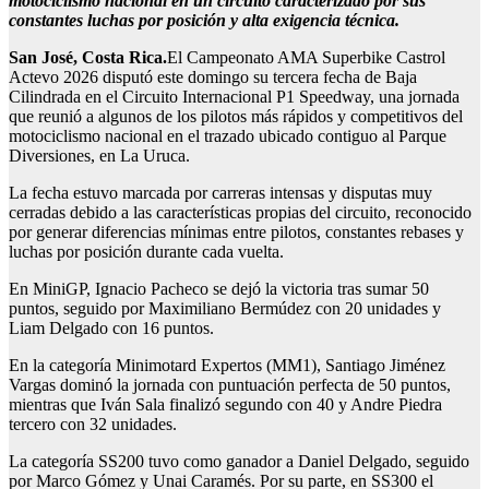
motociclismo nacional en un circuito caracterizado por sus
constantes luchas por posici
ó
n y alta
exigencia t
é
cnica.
San Jos
é
, Costa Rica.
El Campeonato AMA Superbike Castrol
Actevo 2026 disputó este domingo su tercera fecha de Baja
Cilindrada en el Circuito Internacional P1 Speedway, una jornada
que reunió a algunos de los pilotos más rápidos y competitivos del
motociclismo nacional en el trazado ubicado contiguo al Parque
Diversiones, en La Uruca.
La fecha estuvo marcada por carreras intensas y disputas muy
cerradas debido a las características propias del circuito, reconocido
por generar diferencias mínimas entre pilotos, constantes rebases y
luchas por posición durante cada vuelta.
En MiniGP, Ignacio Pacheco se dejó la victoria tras sumar 50
puntos, seguido por Maximiliano Bermúdez con 20 unidades y
Liam Delgado con 16 puntos.
En la categoría Minimotard Expertos (MM1), Santiago Jiménez
Vargas dominó la jornada con puntuación perfecta de 50 puntos,
mientras que Iván Sala finalizó segundo con 40 y Andre Piedra
tercero con 32 unidades.
La categoría SS200 tuvo como ganador a Daniel Delgado, seguido
por Marco Gómez y Unai Caramés. Por su parte, en SS300 el