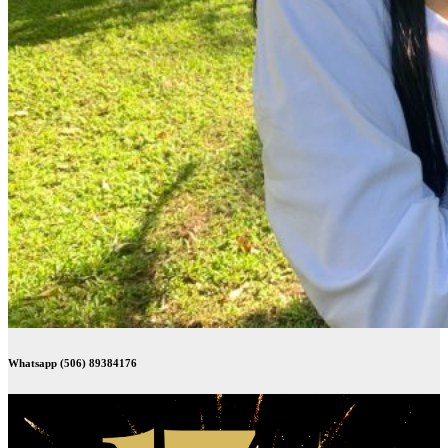
Whatsapp (506) 89384176