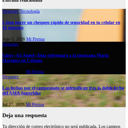
Entrada relacionada
Deportes
Tecnología
Cómo hacer un chequeo rápido de seguridad en tu celular en
10 minutos
Ago 5, 2026
Mi Prensa
Deportes
Gipzy «El Ángel» Díaz enfrentará a la mexicana María
Martínez en Cóbano
Jul 28, 2026
Mi Prensa
Deportes
Las luchas por el campeonato se intensifican tras la doble fecha
del AMA Superbike
Jul 27, 2026
Mi Prensa
Deja una respuesta
Tu dirección de correo electrónico no será publicada.
Los campos