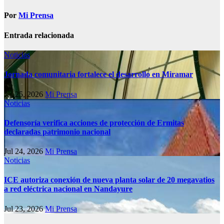
Por
Mi Prensa
Entrada relacionada
Noticias
Jornada comunitaria fortalece el desarrollo en Miramar
Jul 25, 2026
Mi Prensa
Noticias
Defensoría verifica acciones de protección de Ermitas
declaradas patrimonio nacional
Jul 24, 2026
Mi Prensa
Noticias
ICE autoriza conexión de nueva planta solar de 20 megavatios
a red eléctrica nacional en Nandayure
Jul 23, 2026
Mi Prensa