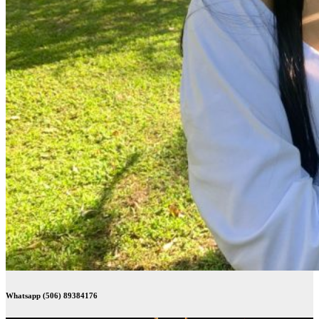
Whatsapp (506) 89384176