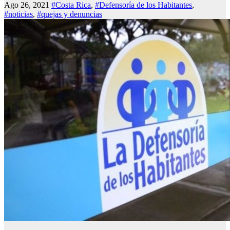
Ago 26, 2021
#Costa Rica
,
#Defensoría de los Habitantes
,
#noticias
,
#quejas y denuncias