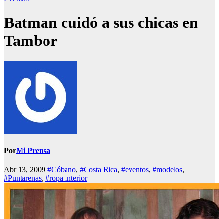
Batman cuidó a sus chicas en
Tambor
Por
Mi Prensa
Abr 13, 2009
#Cóbano
,
#Costa Rica
,
#eventos
,
#modelos
,
#Puntarenas
,
#ropa interior