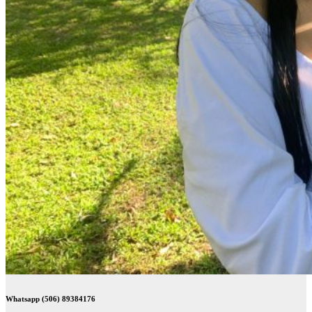
Whatsapp (506) 89384176