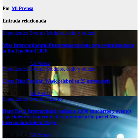
Por
Mi Prensa
Entrada relacionada
Espectáculos
Eventos
Modelos, estilo y belleza
Miss Intercontinental Puntarenas ya tiene representantes para
la final nacional 2026
Abr 30, 2026
Mi Prensa
Espectáculos
Eventos
Modelos, estilo y belleza
Costa Rica Fashion Week celebró su 25 aniversario
Mar 31, 2026
Mi Prensa
Espectáculos
Eventos
Turismo
Hard Rock Internacional realizará 1.000 conciertos y eventos
especiales en el marco de la conmemoración por el Mes
Internacional de la Mujer
Mar 11, 2026
Mi Prensa