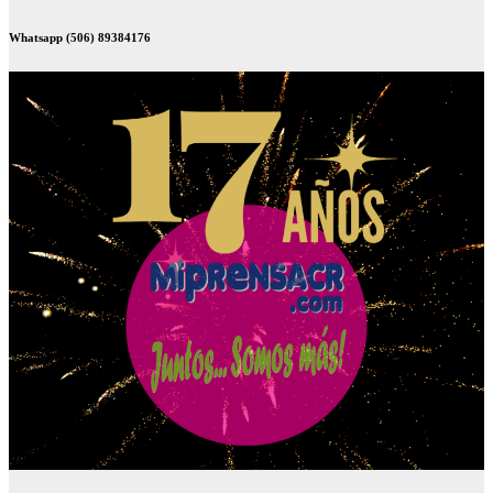
Whatsapp (506) 89384176