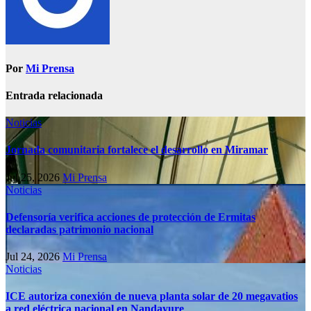
Por
Mi Prensa
Entrada relacionada
Noticias
Jornada comunitaria fortalece el desarrollo en Miramar
Jul 25, 2026
Mi Prensa
Noticias
Defensoría verifica acciones de protección de Ermitas
declaradas patrimonio nacional
Jul 24, 2026
Mi Prensa
Noticias
ICE autoriza conexión de nueva planta solar de 20 megavatios
a red eléctrica nacional en Nandayure