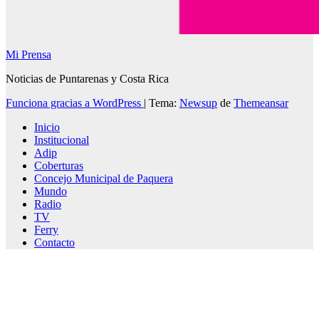
Mi Prensa
Noticias de Puntarenas y Costa Rica
Funciona gracias a WordPress
|
Tema:
Newsup
de
Themeansar
Inicio
Institucional
Adip
Coberturas
Concejo Municipal de Paquera
Mundo
Radio
TV
Ferry
Contacto