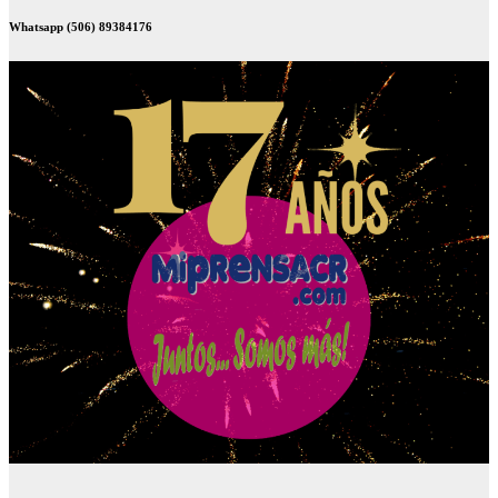
Whatsapp (506) 89384176