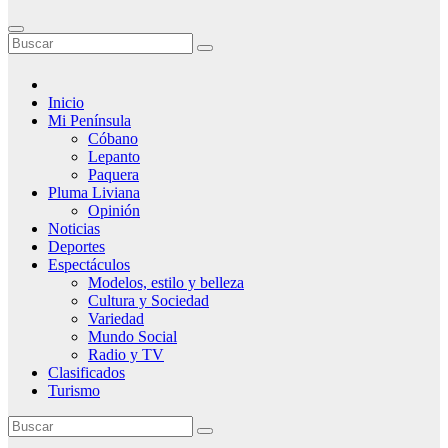
Inicio
Mi Península
Cóbano
Lepanto
Paquera
Pluma Liviana
Opinión
Noticias
Deportes
Espectáculos
Modelos, estilo y belleza
Cultura y Sociedad
Variedad
Mundo Social
Radio y TV
Clasificados
Turismo