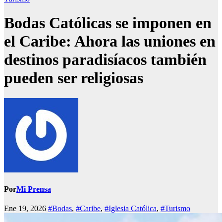
Bodas Católicas se imponen en
el Caribe: Ahora las uniones en
destinos paradisíacos también
pueden ser religiosas
Por
Mi Prensa
Ene 19, 2026
#Bodas
,
#Caribe
,
#Iglesia Católica
,
#Turismo