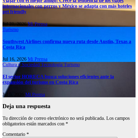
Viajar con el mejor amigo: Crece la tendencia de los viajes
internacionales con perros y México se adapta con más hoteles
pet friendly
Jul 21, 2026
Mi Prensa
Turismo
Southwest Airlines confirma nueva ruta desde Austin, Texas a
Costa Rica
Jul 16, 2026
Mi Prensa
Cultura y Sociedad
Tecnología
Turismo
El sector HORECA busca soluciones eficientes ante la
expansión del turismo en Costa Rica
Jul 5, 2026
Mi Prensa
Deja una respuesta
Tu dirección de correo electrónico no será publicada.
Los campos
obligatorios están marcados con
*
Comentario
*