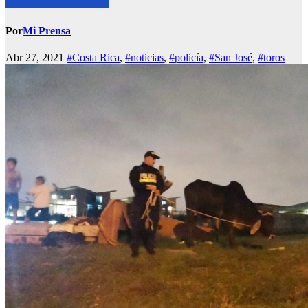
Por
Mi Prensa
Abr 27, 2021
#Costa Rica
,
#noticias
,
#policía
,
#San José
,
#toros