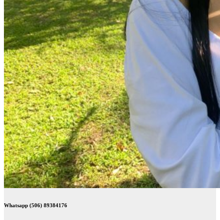
Whatsapp (506) 89384176