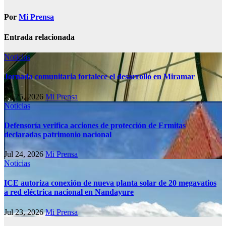
Por
Mi Prensa
Entrada relacionada
Noticias
Jornada comunitaria fortalece el desarrollo en Miramar
Jul 25, 2026
Mi Prensa
Noticias
Defensoría verifica acciones de protección de Ermitas
declaradas patrimonio nacional
Jul 24, 2026
Mi Prensa
Noticias
ICE autoriza conexión de nueva planta solar de 20 megavatios
a red eléctrica nacional en Nandayure
Jul 23, 2026
Mi Prensa