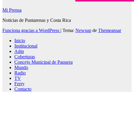
Mi Prensa
Noticias de Puntarenas y Costa Rica
Funciona gracias a WordPress
|
Tema:
Newsup
de
Themeansar
Inicio
Institucional
Adip
Coberturas
Concejo Municipal de Paquera
Mundo
Radio
TV
Ferry
Contacto