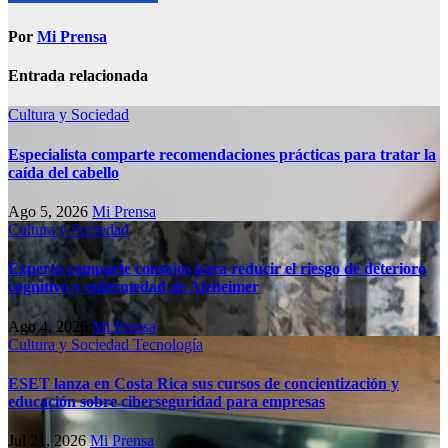
Por
Mi Prensa
Entrada relacionada
Cultura y Sociedad
Especialista comparte recomendaciones prácticas para tratar la
caída del cabello
Ago 5, 2026
Mi Prensa
Cultura y Sociedad
Experto comparte consejos para reducir el riesgo de deterioro
cognitivo у enfermedad de Alzheimer
Ago 4, 2026
Mi Prensa
Cultura y Sociedad
Tecnología
ESET lanza en Costa Rica sus cursos de concientización y
educación sobre ciberseguridad para empresas
Jul 21, 2026
Mi Prensa