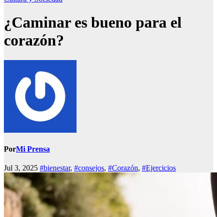
¿Caminar es bueno para el
corazón?
Por
Mi Prensa
Jul 3, 2025
#bienestar
,
#consejos
,
#Corazón
,
#Ejercicios