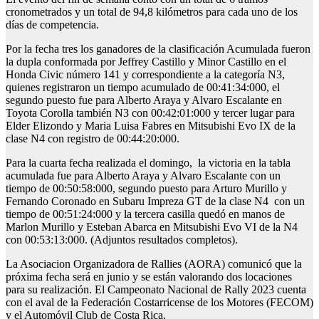
cronometrados y un total de 94,8 kilómetros para cada uno de los
días de competencia.
Por la fecha tres los ganadores de la clasificación Acumulada fueron
la dupla conformada por Jeffrey Castillo y Minor Castillo en el
Honda Civic número 141 y correspondiente a la categoría N3,
quienes registraron un tiempo acumulado de 00:41:34:000, el
segundo puesto fue para Alberto Araya y Alvaro Escalante en
Toyota Corolla también N3 con 00:42:01:000 y tercer lugar para
Elder Elizondo y Maria Luisa Fabres en Mitsubishi Evo IX de la
clase N4 con registro de 00:44:20:000.
Para la cuarta fecha realizada el domingo, la victoria en la tabla
acumulada fue para Alberto Araya y Alvaro Escalante con un
tiempo de 00:50:58:000, segundo puesto para Arturo Murillo y
Fernando Coronado en Subaru Impreza GT de la clase N4 con un
tiempo de 00:51:24:000 y la tercera casilla quedó en manos de
Marlon Murillo y Esteban Abarca en Mitsubishi Evo VI de la N4
con 00:53:13:000. (Adjuntos resultados completos).
La Asociacion Organizadora de Rallies (AORA) comunicó que la
próxima fecha será en junio y se están valorando dos locaciones
para su realización. El Campeonato Nacional de Rally 2023 cuenta
con el aval de la Federación Costarricense de los Motores (FECOM)
y el Automóvil Club de Costa Rica.