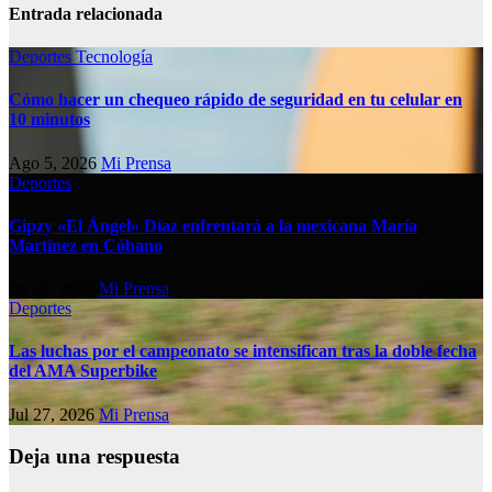
Entrada relacionada
Deportes
Tecnología
Cómo hacer un chequeo rápido de seguridad en tu celular en
10 minutos
Ago 5, 2026
Mi Prensa
Deportes
Gipzy «El Ángel» Díaz enfrentará a la mexicana María
Martínez en Cóbano
Jul 28, 2026
Mi Prensa
Deportes
Las luchas por el campeonato se intensifican tras la doble fecha
del AMA Superbike
Jul 27, 2026
Mi Prensa
Deja una respuesta