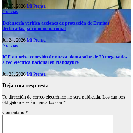
Jul 25, 2026
Mi Prensa
Noticias
Defensoría verifica acciones de protección de Ermitas
declaradas patrimonio nacional
Jul 24, 2026
Mi Prensa
Noticias
ICE autoriza conexión de nueva planta solar de 20 megavatios
a red eléctrica nacional en Nandayure
Jul 23, 2026
Mi Prensa
Deja una respuesta
Tu dirección de correo electrónico no será publicada.
Los campos
obligatorios están marcados con
*
Comentario
*