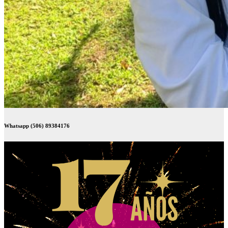
Whatsapp (506) 89384176