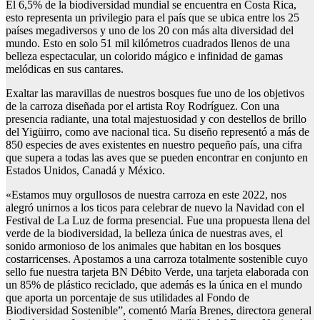
El 6,5% de la biodiversidad mundial se encuentra en Costa Rica,
esto representa un privilegio para el país que se ubica entre los 25
países megadiversos y uno de los 20 con más alta diversidad del
mundo. Esto en solo 51 mil kilómetros cuadrados llenos de una
belleza espectacular, un colorido mágico e infinidad de gamas
melódicas en sus cantares.
Exaltar las maravillas de nuestros bosques fue uno de los objetivos
de la carroza diseñada por el artista Roy Rodríguez. Con una
presencia radiante, una total majestuosidad y con destellos de brillo
del Yigüirro, como ave nacional tica. Su diseño representó a más de
850 especies de aves existentes en nuestro pequeño país, una cifra
que supera a todas las aves que se pueden encontrar en conjunto en
Estados Unidos, Canadá y México.
«Estamos muy orgullosos de nuestra carroza en este 2022, nos
alegró unirnos a los ticos para celebrar de nuevo la Navidad con el
Festival de La Luz de forma presencial. Fue una propuesta llena del
verde de la biodiversidad, la belleza única de nuestras aves, el
sonido armonioso de los animales que habitan en los bosques
costarricenses. Apostamos a una carroza totalmente sostenible cuyo
sello fue nuestra tarjeta BN Débito Verde, una tarjeta elaborada con
un 85% de plástico reciclado, que además es la única en el mundo
que aporta un porcentaje de sus utilidades al Fondo de
Biodiversidad Sostenible”, comentó María Brenes, directora general