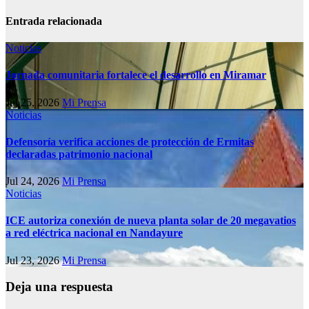
Entrada relacionada
Noticias
Jornada comunitaria fortalece el desarrollo en Miramar
Jul 25, 2026
Mi Prensa
Noticias
Defensoría verifica acciones de protección de Ermitas
declaradas patrimonio nacional
Jul 24, 2026
Mi Prensa
Noticias
ICE autoriza conexión de nueva planta solar de 20 megavatios
a red eléctrica nacional en Nandayure
Jul 23, 2026
Mi Prensa
Deja una respuesta