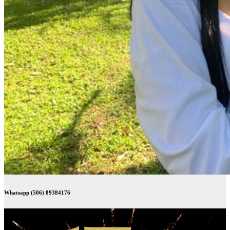
Whatsapp (506) 89384176