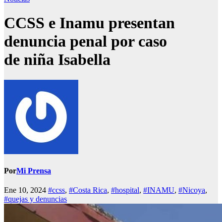
CCSS e Inamu presentan
denuncia penal por caso
de niña Isabella
Por
Mi Prensa
Ene 10, 2024
#ccss
,
#Costa Rica
,
#hospital
,
#INAMU
,
#Nicoya
,
#quejas y denuncias