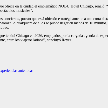
ue ofrece en la ciudad el emblemático NOBU Hotel Chicago, señaló: “N
spectáculos musicales”.
onciertos, puesto que está ubicado estratégicamente a una corta distan
palooza. A cualquiera de ellos se puede llegar en menos de 10 minutos, s
cutivo.
ue tendrá Chicago en 2026, empujados por la cargada agenda de espectác
nte, entre los viajeros latinos”, concluyó Reyes.
xperiencias auténticas