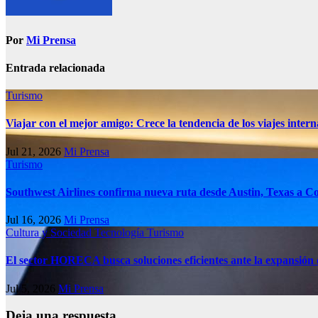
Por
Mi Prensa
Entrada relacionada
Turismo
Viajar con el mejor amigo: Crece la tendencia de los viajes inter
Jul 21, 2026
Mi Prensa
Turismo
Southwest Airlines confirma nueva ruta desde Austin, Texas a C
Jul 16, 2026
Mi Prensa
Cultura y Sociedad
Tecnología
Turismo
El sector HORECA busca soluciones eficientes ante la expansión 
Jul 5, 2026
Mi Prensa
Deja una respuesta