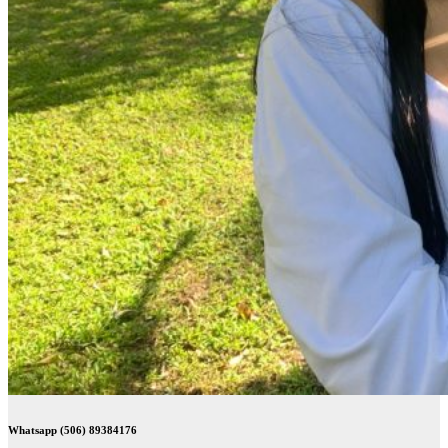
Whatsapp (506) 89384176