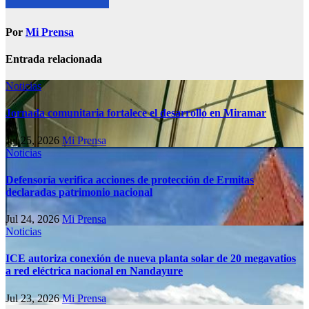
Por
Mi Prensa
Entrada relacionada
Noticias
Jornada comunitaria fortalece el desarrollo en Miramar
Jul 25, 2026
Mi Prensa
Noticias
Defensoría verifica acciones de protección de Ermitas
declaradas patrimonio nacional
Jul 24, 2026
Mi Prensa
Noticias
ICE autoriza conexión de nueva planta solar de 20 megavatios
a red eléctrica nacional en Nandayure
Jul 23, 2026
Mi Prensa