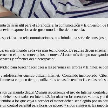
nta de gran útil para el aprendizaje, la comunicación y la diversión de
ra evitar exponerlos a riesgos como la ciberdelincuencia.
specialista en telecomunicaciones, nos brinda una serie de consejos que
 en este mundo cada vez más tecnológico, los padres deben enseñar a su
nternet en el que se mueven los menores. Al estar más tiempo navegand
menazas y crímenes del ciberespacio”.
vidad para buscar hacer caer a las personas en errores y la niñez se con
y adolescentes cuando utilizan Internet:- Contenido inapropiado- Cib
ntesta en poco tiempo, utilizar los temas de tendencias en las redes, el 
riesgos del mundo digital?Zúñiga recomienda el uso de Internet contro
ca deben estar solos en Internet.2. Inculcar en los menores valores y act
tenidos a los que vaya a acceder el menor deben ser elegido por un adu
 un control parental para horas de acceso y sitios a ingresar. Es impor