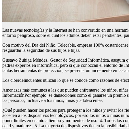
Las nuevas tecnologías y la Internet se han convertido en una herramie
entorno peligroso, sobre el cual los adultos deben estar pendientes, pa
Con motivo del Día del Niño, Telecable, empresa 100% costarricense e
resguardar la seguridad de sus hijos e hijas.
Gustavo Zúñiga Méndez, Gestor de Seguridad Informática, asegura que,
padres expertos en informática, pero si que conozcan el entorno de I
tantas herramientas de protección, se presenta un incremento en las a
Los ciberdelincuentes utilizan lo que se conoce como razones de efecti
Amenazas más comunes a las que pueden enfrentarse los niños, niñas 
InformaciónPor ejemplo, se danacciones como el ganarse un premio si co
las personas, inclusive a los niños, niñas y adolescentes.
¿Qué pueden hacer los padres para proteger a los niños y evitar los 
acceden a los dispositivos tecnológicos, por eso los niños o niñas nun
poner límites en cuanto a tiempo y momentos de uso. 4. Todos los con
edad y madurez. 5. La mayoría de dispositivos tienen la posibilidad de