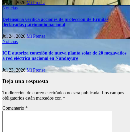
Jul 25, 2026
Mi Prensa
Noticias
Defensoría verifica acciones de protección de Ermitas
declaradas patrimonio nacional
Jul 24, 2026
Mi Prensa
Noticias
ICE autoriza conexión de nueva planta solar de 20 megavatios
a red eléctrica nacional en Nandayure
Jul 23, 2026
Mi Prensa
Deja una respuesta
Tu dirección de correo electrónico no será publicada.
Los campos
obligatorios están marcados con
*
Comentario
*