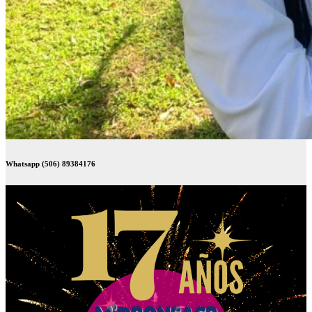
Whatsapp (506) 89384176