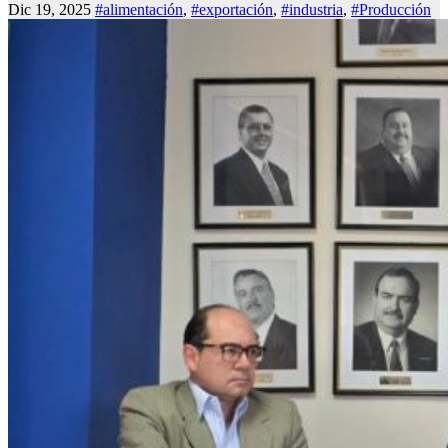
Dic 19, 2025
#alimentación
,
#exportación
,
#industria
,
#Producción