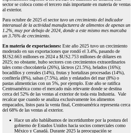
sector se coloca como el tercero más importante en materia de ventas
al exterior.
Para octubre de 2025 el sector
tuvo un crecimiento del indicador
interanual de la actividad manufacturera de alimentos de apenas un
1.2%, muy por debajo de 2024, donde a este mismo mes marcaba
un 3.76% de crecimiento
.
En materia de exportaciones:
Este año 2025 tuvo un crecimiento
moderado en sus exportaciones que rondó el 3.4%, pasando de
$US2.663 millones en 2024 a $US2.753 millones de dólares en
2025; no obstante, hubo sectores con crecimientos extraordinarios
tales como chocolatería (26%), lácteos (21.5%), helados (16%);
bocadillos y cereales (14%), frutas y hortalizas procesadas (14%),
confitería (8%), salsas (7.5%), atún y enlatados del mar (8%) o
pastas alimenticias con un 5%, por ejemplo. Este año se ratifica
Centroamérica como el mercado más relevante donde se destina
cerca del 52% de las ventas al exterior de toda esta Industria. Vale
recalcar que cuando se analiza exclusivamente los alimentos
empacados, listos para la venta final, Centroamérica representa cerca
del 68% de las ventas al exterior.
Hace un año hablábamos de incertidumbre por la postura del
gobierno de Estados Unidos hacia socios comerciales como
México y Canadá. Durante 2025 la preocupación se