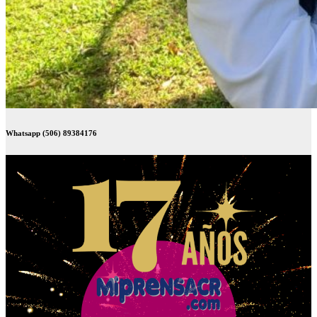
Whatsapp (506) 89384176