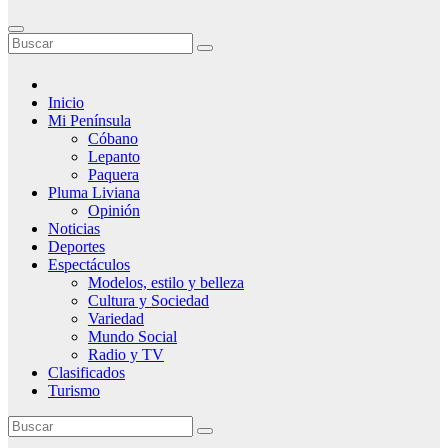
Inicio
Mi Península
Cóbano
Lepanto
Paquera
Pluma Liviana
Opinión
Noticias
Deportes
Espectáculos
Modelos, estilo y belleza
Cultura y Sociedad
Variedad
Mundo Social
Radio y TV
Clasificados
Turismo