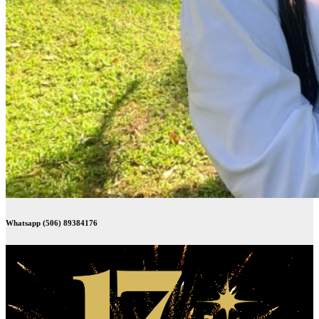
Whatsapp (506) 89384176