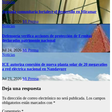
Noticias
Jornada comunitaria fortalece el desarrollo en Miramar
Jul 25, 2026
Mi Prensa
Noticias
Defensoría verifica acciones de protección de Ermitas
declaradas patrimonio nacional
Jul 24, 2026
Mi Prensa
Noticias
ICE autoriza conexión de nueva planta solar de 20 megavatios
a red eléctrica nacional en Nandayure
Jul 23, 2026
Mi Prensa
Deja una respuesta
Tu dirección de correo electrónico no será publicada.
Los campos
obligatorios están marcados con
*
Comentario
*