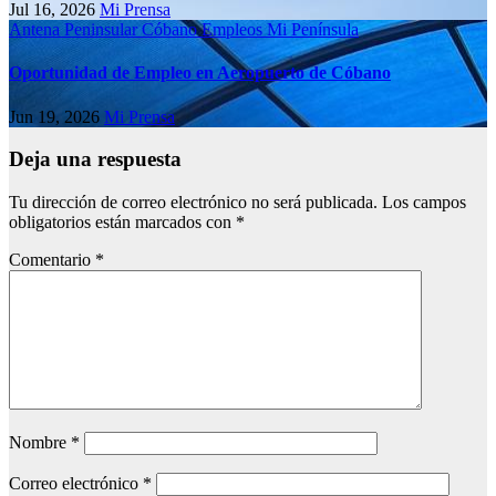
Jul 16, 2026
Mi Prensa
Antena Peninsular
Cóbano
Empleos
Mi Península
Oportunidad de Empleo en Aeropuerto de Cóbano
Jun 19, 2026
Mi Prensa
Deja una respuesta
Tu dirección de correo electrónico no será publicada.
Los campos
obligatorios están marcados con
*
Comentario
*
Nombre
*
Correo electrónico
*