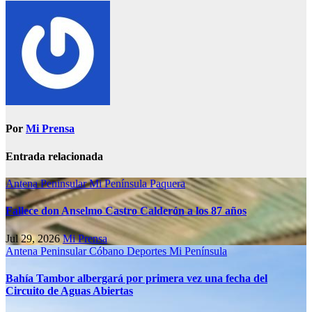
Por
Mi Prensa
Entrada relacionada
Antena Peninsular
Mi Península
Paquera
Fallece don Anselmo Castro Calderón a los 87 años
Jul 29, 2026
Mi Prensa
Antena Peninsular
Cóbano
Deportes
Mi Península
Bahía Tambor albergará por primera vez una fecha del
Circuito de Aguas Abiertas