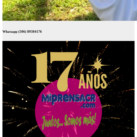
Whatsapp (506) 89384176