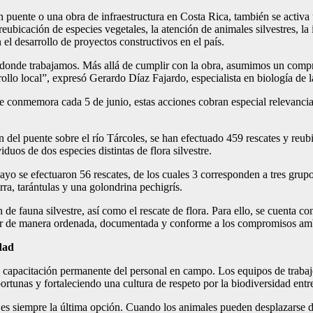
 puente o una obra de infraestructura en Costa Rica, también se activa
y reubicación de especies vegetales, la atención de animales silvestres, 
l desarrollo de proyectos constructivos en el país.
no donde trabajamos. Más allá de cumplir con la obra, asumimos un comp
rrollo local”, expresó Gerardo Díaz Fajardo, especialista en biología d
conmemora cada 5 de junio, estas acciones cobran especial relevancia 
 del puente sobre el río Tárcoles, se han efectuado 459 rescates y reub
duos de dos especies distintas de flora silvestre.
 se efectuaron 56 rescates, de los cuales 3 corresponden a tres grupos d
erra, tarántulas y una golondrina pechigrís.
e fauna silvestre, así como el rescate de flora. Para ello, se cuenta co
ctuar de manera ordenada, documentada y conforme a los compromisos a
dad
capacitación permanente del personal en campo. Los equipos de trabajo r
ortunas y fortaleciendo una cultura de respeto por la biodiversidad entr
a es siempre la última opción. Cuando los animales pueden desplazarse 