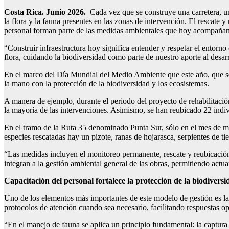
Costa Rica. Junio 2026.
Cada vez que se construye una carretera, un
la flora y la fauna presentes en las zonas de intervención. El rescate 
personal forman parte de las medidas ambientales que hoy acompañan e
“Construir infraestructura hoy significa entender y respetar el entor
flora, cuidando la biodiversidad como parte de nuestro aporte al desa
En el marco del Día Mundial del Medio Ambiente que este año, que se 
la mano con la protección de la biodiversidad y los ecosistemas.
A manera de ejemplo, durante el periodo del proyecto de rehabilitación
la mayoría de las intervenciones. Asimismo, se han reubicado 22 indivi
En el tramo de la Ruta 35 denominado Punta Sur, sólo en el mes de mayo
especies rescatadas hay un pizote, ranas de hojarasca, serpientes de ti
“Las medidas incluyen el monitoreo permanente, rescate y reubicación d
integran a la gestión ambiental general de las obras, permitiendo a
Capacitación del personal fortalece la protección de la biodiversi
Uno de los elementos más importantes de este modelo de gestión es la 
protocolos de atención cuando sea necesario, facilitando respuestas op
“En el manejo de fauna se aplica un principio fundamental: la captur