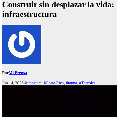
Construir sin desplazar la vida:
infraestructura
Por
Mi Prensa
Jun 14, 2026
#ambiente
,
#Costa Rica
,
#fauna
,
#Tárcoles