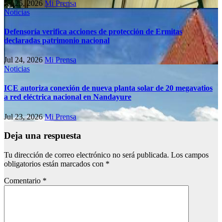
Jul 25, 2026
Mi Prensa
Noticias
Defensoría verifica acciones de protección de Ermitas
declaradas patrimonio nacional
Jul 24, 2026
Mi Prensa
Noticias
ICE autoriza conexión de nueva planta solar de 20 megavatios
a red eléctrica nacional en Nandayure
Jul 23, 2026
Mi Prensa
Deja una respuesta
Tu dirección de correo electrónico no será publicada.
Los campos
obligatorios están marcados con
*
Comentario
*