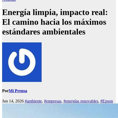
Energía limpia, impacto real:
El camino hacia los máximos
estándares ambientales
Por
Mi Prensa
Jun 14, 2026
#ambiente
,
#empresas
,
#energías renovables
,
#Epson