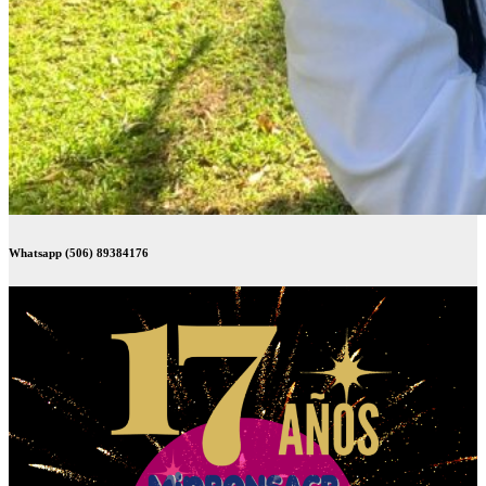
Whatsapp (506) 89384176