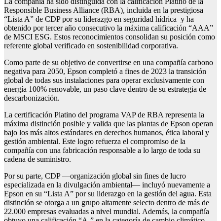
La compañía ha sido distinguida con la calificación Platino de la
Responsible Business Alliance (RBA), incluida en la prestigiosa
“Lista A” de CDP por su liderazgo en seguridad hídrica y ha
obtenido por tercer año consecutivo la máxima calificación “AAA”
de MSCI ESG. Estos reconocimientos consolidan su posición como
referente global verificado en sostenibilidad corporativa.
Como parte de su objetivo de convertirse en una compañía carbono
negativa para 2050, Epson completó a fines de 2023 la transición
global de todas sus instalaciones para operar exclusivamente con
energía 100% renovable, un paso clave dentro de su estrategia de
descarbonización.
La certificación Platino del programa VAP de RBA representa la
máxima distinción posible y valida que las plantas de Epson operan
bajo los más altos estándares en derechos humanos, ética laboral y
gestión ambiental. Este logro refuerza el compromiso de la
compañía con una fabricación responsable a lo largo de toda su
cadena de suministro.
Por su parte, CDP —organización global sin fines de lucro
especializada en la divulgación ambiental— incluyó nuevamente a
Epson en su “Lista A” por su liderazgo en la gestión del agua. Esta
distinción se otorga a un grupo altamente selecto dentro de más de
22.000 empresas evaluadas a nivel mundial. Además, la compañía
obtuvo una calificación “A-” en la categoría de cambio climático,