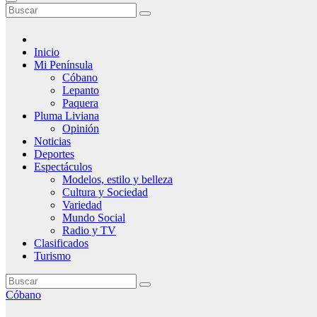
Inicio
Mi Península
Cóbano
Lepanto
Paquera
Pluma Liviana
Opinión
Noticias
Deportes
Espectáculos
Modelos, estilo y belleza
Cultura y Sociedad
Variedad
Mundo Social
Radio y TV
Clasificados
Turismo
Cóbano