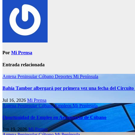
Por
Mi Prensa
Entrada relacionada
Antena Peninsular
Cóbano
Deportes
Mi Península
Bahía Tambor albergará por primera vez una fecha del Circuito
Jul 16, 2026
Mi Prensa
Antena Peninsular
Cóbano
Empleos
Mi Península
Oportunidad de Empleo en Aeropuerto de Cóbano
Jun 19, 2026
Mi Prensa
Antena Peninsular
Cóbano
Mi Península