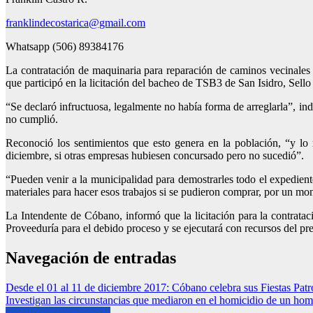
franklindecostarica@gmail.com
Whatsapp (506) 89384176
La contratación de maquinaria para reparación de caminos vecinales
que participó en la licitación del bacheo de TSB3 de San Isidro, Se
“Se declaró infructuosa, legalmente no había forma de arreglarla”, in
no cumplió.
Reconoció los sentimientos que esto genera en la población, “y lo 
diciembre, si otras empresas hubiesen concursado pero no sucedió”.
“Pueden venir a la municipalidad para demostrarles todo el expediente
materiales para hacer esos trabajos si se pudieron comprar, por un mo
La Intendente de Cóbano, informó que la licitación para la contrata
Proveeduría para el debido proceso y se ejecutará con recursos del p
Navegación de entradas
Desde el 01 al 11 de diciembre 2017: Cóbano celebra sus Fiestas Pat
Investigan las circunstancias que mediaron en el homicidio de un ho