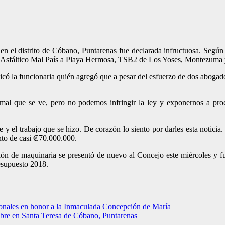
 en el distrito de Cóbano, Puntarenas fue declarada infructuosa. Segú
llo Asfáltico Mal País a Playa Hermosa, TSB2 de Los Yoses, Montezuma
dicó la funcionaria quién agregó que a pesar del esfuerzo de dos abogad
mal que se ve, pero no podemos infringir la ley y exponernos a proc
 y el trabajo que se hizo. De corazón lo siento por darles esta noticia.
nto de casi ₡70.000.000.
ción de maquinaria se presentó de nuevo al Concejo este miércoles y 
resupuesto 2018.
ronales en honor a la Inmaculada Concepción de María
mbre en Santa Teresa de Cóbano, Puntarenas