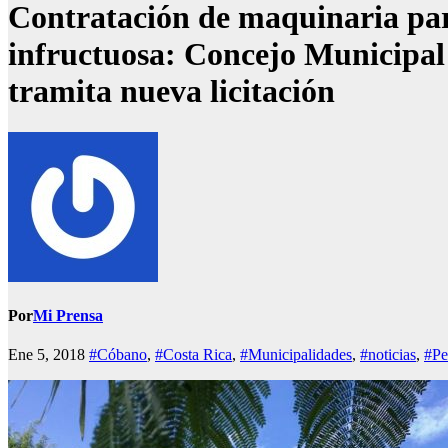
Contratación de maquinaria par
infructuosa: Concejo Municipal 
tramita nueva licitación
Por
Mi Prensa
Ene 5, 2018
#Cóbano
,
#Costa Rica
,
#Municipalidades
,
#noticias
,
#Pe