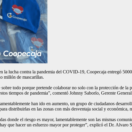
s en la lucha contra la pandemia del COVID-19, Coopecaja entregó 5000
o millón de mascarillas.
 sobre todo porque pretende colaborar no solo con la protección de la
en estos tiempos de pandemia”, comentó Johnny Saborío, Gerente Genera
e lamentablemente han ido en aumento, un grupo de ciudadanos desarroll
ara distribuirlas en las zonas con más desventaja social y económica, m
adas donde el riesgo es mayor, lamentablemente son las mismas comuni
ay que hacer un esfuerzo mayor por proteger”, explicó el Dr. Alvaro Sal