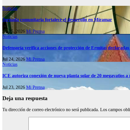
Noticias
Jornada comunitaria fortalece el desarrollo en Miramar
Jul 25, 2026
Mi Prensa
Noticias
Defensoría verifica acciones de protección de Ermitas declaradas
Jul 24, 2026
Mi Prensa
Noticias
ICE autoriza conexión de nueva planta solar de 20 megavatios a 
Jul 23, 2026
Mi Prensa
Deja una respuesta
Tu dirección de correo electrónico no será publicada.
Los campos obli