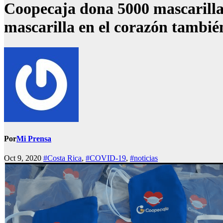
Coopecaja dona 5000 mascarill
mascarilla en el corazón tambié
Por
Mi Prensa
Oct 9, 2020
#Costa Rica
,
#COVID-19
,
#noticias