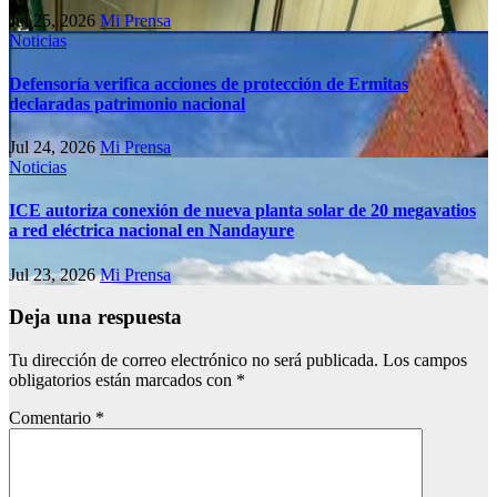
Jul 25, 2026
Mi Prensa
Noticias
Defensoría verifica acciones de protección de Ermitas
declaradas patrimonio nacional
Jul 24, 2026
Mi Prensa
Noticias
ICE autoriza conexión de nueva planta solar de 20 megavatios
a red eléctrica nacional en Nandayure
Jul 23, 2026
Mi Prensa
Deja una respuesta
Tu dirección de correo electrónico no será publicada.
Los campos
obligatorios están marcados con
*
Comentario
*