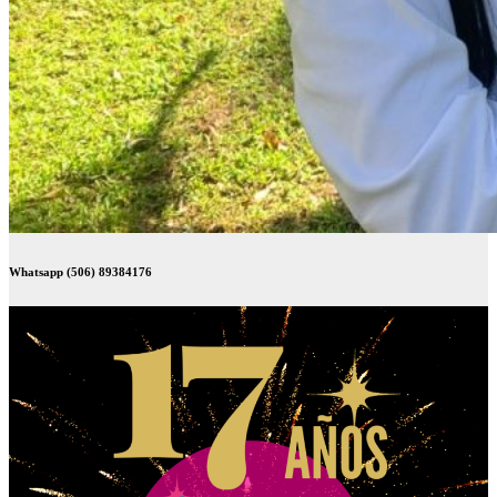
Whatsapp (506) 89384176