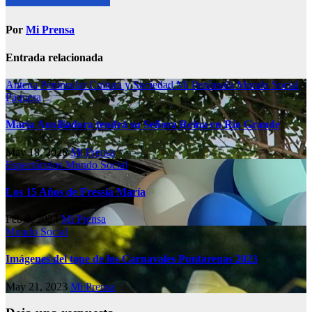
Por
Mi Prensa
Entrada relacionada
Antena Peninsular
Cultura y Sociedad
Mi Península
Mundo Social
Paquera
María Auxiliadora tendrá su Señora Reina en Río Grande
May 18, 2026
Mi Prensa
Espectáculos
Mundo Social
Los 15 Años de Fressia María
Feb 3, 2024
Mi Prensa
Mundo Social
Imágenes del tope de los Carnavales Puntarenas 2023
May 21, 2023
Mi Prensa