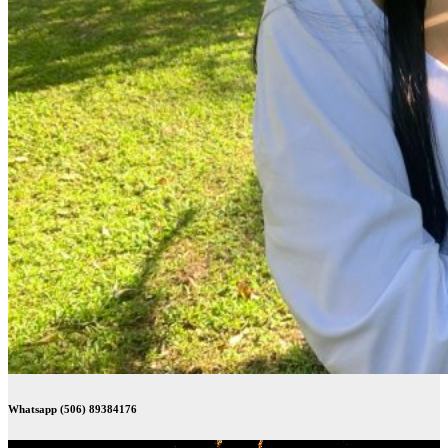
Whatsapp (506) 89384176