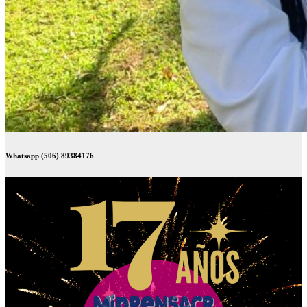
Whatsapp (506) 89384176