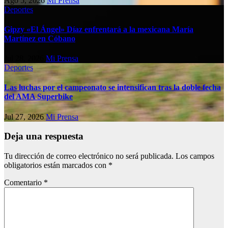
Ago 5, 2026
Mi Prensa
Deportes
Gipzy «El Ángel» Díaz enfrentará a la mexicana María
Martínez en Cóbano
Jul 28, 2026
Mi Prensa
Deportes
Las luchas por el campeonato se intensifican tras la doble fecha
del AMA Superbike
Jul 27, 2026
Mi Prensa
Deja una respuesta
Tu dirección de correo electrónico no será publicada.
Los campos
obligatorios están marcados con
*
Comentario
*