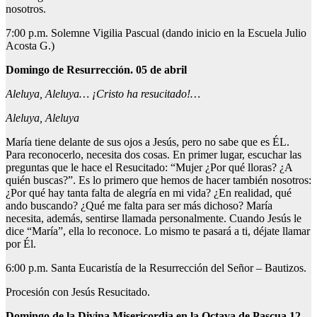
nosotros.
7:00 p.m. Solemne Vigilia Pascual (dando inicio en la Escuela Julio
Acosta G.)
Domingo de Resurrección. 05 de abril
Aleluya, Aleluya… ¡Cristo ha resucitado!…
Aleluya, Aleluya
María tiene delante de sus ojos a Jesús, pero no sabe que es ÉL.
Para reconocerlo, necesita dos cosas. En primer lugar, escuchar las
preguntas que le hace el Resucitado: “Mujer ¿Por qué lloras? ¿A
quién buscas?”. Es lo primero que hemos de hacer también nosotros:
¿Por qué hay tanta falta de alegría en mi vida? ¿En realidad, qué
ando buscando? ¿Qué me falta para ser más dichoso? María
necesita, además, sentirse llamada personalmente. Cuando Jesús le
dice “María”, ella lo reconoce. Lo mismo te pasará a ti, déjate llamar
por Él.
6:00 p.m. Santa Eucaristía de la Resurrección del Señor – Bautizos.
Procesión con Jesús Resucitado.
Domingo de la Divina Misericordia en la Octava de Pascua 12