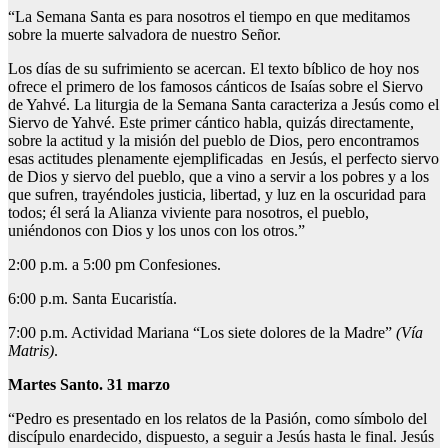
“La Semana Santa es para nosotros el tiempo en que meditamos
sobre la muerte salvadora de nuestro Señor.
Los días de su sufrimiento se acercan. El texto bíblico de hoy nos
ofrece el primero de los famosos cánticos de Isaías sobre el Siervo
de Yahvé. La liturgia de la Semana Santa caracteriza a Jesús como el
Siervo de Yahvé. Este primer cántico habla, quizás directamente,
sobre la actitud y la misión del pueblo de Dios, pero encontramos
esas actitudes plenamente ejemplificadas en Jesús, el perfecto siervo
de Dios y siervo del pueblo, que a vino a servir a los pobres y a los
que sufren, trayéndoles justicia, libertad, y luz en la oscuridad para
todos; él será la Alianza viviente para nosotros, el pueblo,
uniéndonos con Dios y los unos con los otros.”
2:00 p.m. a 5:00 pm Confesiones.
6:00 p.m. Santa Eucaristía.
7:00 p.m. Actividad Mariana “Los siete dolores de la Madre”
(Vía
Matris)
.
Martes Santo. 31 marzo
“Pedro es presentado en los relatos de la Pasión, como símbolo del
discípulo enardecido, dispuesto, a seguir a Jesús hasta le final. Jesús