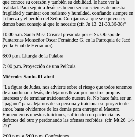
que conoce su corazón y también su debilidad, le hace ver la
realidad. Para seguir a Jesús es bueno ser conscientes de nuestra
fragilidad y caminar con realismo y humildad, confiando siempre en
la fuerza y el perdón del Señor. Corrijamos al que se equivoca y
demos buen consejo al que lo necesite (cfr. Jn 13, 21-33.36-38)”
10:00 a.m. Santa Misa Crismal presidida por el Sr. Obispo de
Puntarenas Monseñor Oscar Fernández G. en la Parroquia de Jacó
(en la Filial de Herradura).
6:00 p.m. Liturgia de la Palabra
7: 00 p.m. Proyección de una Película
Miércoles Santo. 01 abril
“La figura de Judas, nos advierte sobre el riesgo que todos tenemos
de abandonar a Jesús, de dejarnos llevar por nuestros propios
intereses y de terminar traicionando nuestra fe. No hace falta ser un
“pagano” para alejarnos de su persona y traicionar su proyecto de
amor, basta olvidarnos de los demás para entregar al Maestro.
Enmendemos nuestras traiciones, sufriendo con paciencia los
defectos del otro y perdonando las ofensas recibidas. (cfr. Mt 26, 14-
25)”
2:00 p.m. a 5:00 p.m. Confesiones.