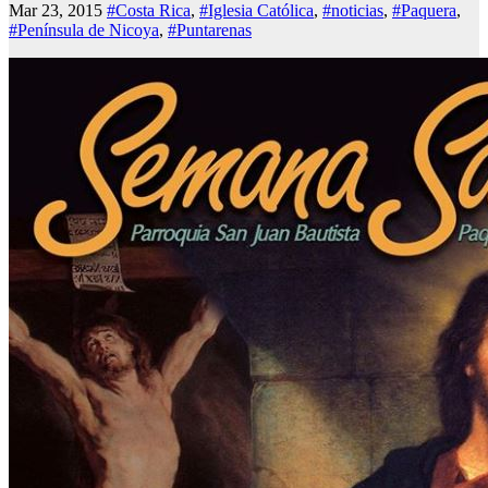
Mar 23, 2015
#Costa Rica
,
#Iglesia Católica
,
#noticias
,
#Paquera
,
#Península de Nicoya
,
#Puntarenas