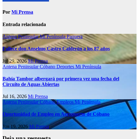
Por
Mi Prensa
Entrada relacionada
Antena Peninsular
Mi Península
Paquera
Fallece don Anselmo Castro Calderón a los 87 años
Jul 29, 2026
Mi Prensa
Antena Peninsular
Cóbano
Deportes
Mi Península
Bahía Tambor albergará por primera vez una fecha del
Circuito de Aguas Abiertas
Jul 16, 2026
Mi Prensa
Antena Peninsular
Cóbano
Empleos
Mi Península
Oportunidad de Empleo en Aeropuerto de Cóbano
Jun 19, 2026
Mi Prensa
Deja una respuesta