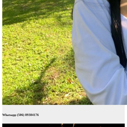
Whatsapp (506) 89384176