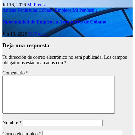
Jul 16, 2026
Mi Prensa
Antena Peninsular
Cóbano
Empleos
Mi Península
Oportunidad de Empleo en Aeropuerto de Cóbano
Jun 19, 2026
Mi Prensa
Deja una respuesta
Tu dirección de correo electrónico no será publicada.
Los campos
obligatorios están marcados con
*
Comentario
*
Nombre
*
Correo electrónico
*