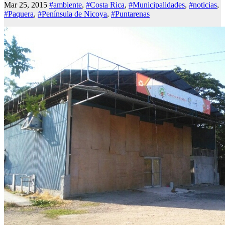
Mar 25, 2015
#ambiente
,
#Costa Rica
,
#Municipalidades
,
#noticias
,
#Paquera
,
#Península de Nicoya
,
#Puntarenas