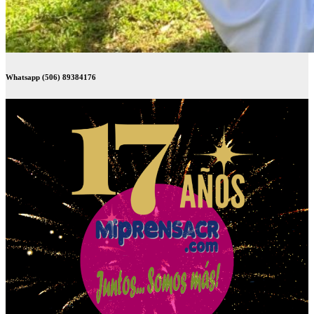
Whatsapp (506) 89384176