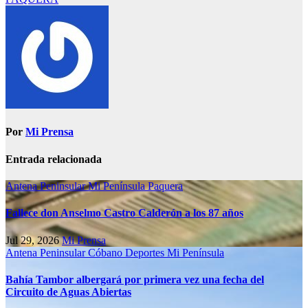
Por
Mi Prensa
Entrada relacionada
Antena Peninsular
Mi Península
Paquera
Fallece don Anselmo Castro Calderón a los 87 años
Jul 29, 2026
Mi Prensa
Antena Peninsular
Cóbano
Deportes
Mi Península
Bahía Tambor albergará por primera vez una fecha del
Circuito de Aguas Abiertas