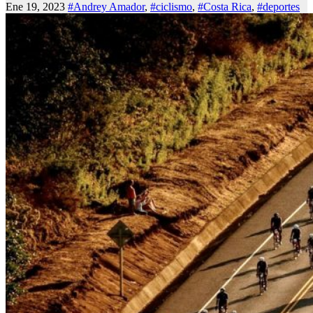
Ene 19, 2023
#Andrey Amador
,
#ciclismo
,
#Costa Rica
,
#deportes