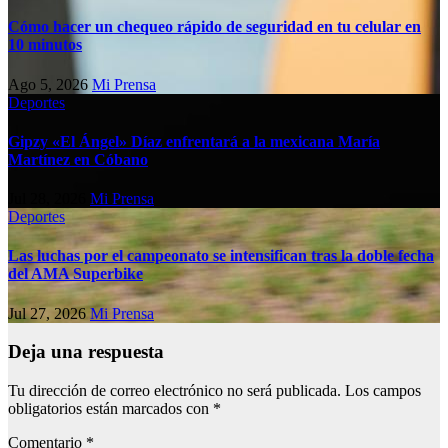
Cómo hacer un chequeo rápido de seguridad en tu celular en
10 minutos
Ago 5, 2026
Mi Prensa
Deportes
Gipzy «El Ángel» Díaz enfrentará a la mexicana María
Martínez en Cóbano
Jul 28, 2026
Mi Prensa
Deportes
Las luchas por el campeonato se intensifican tras la doble fecha
del AMA Superbike
Jul 27, 2026
Mi Prensa
Deja una respuesta
Tu dirección de correo electrónico no será publicada.
Los campos
obligatorios están marcados con
*
Comentario
*