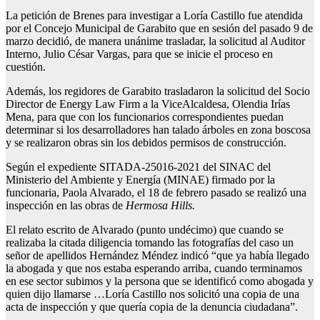
La petición de Brenes para investigar a Loría Castillo fue atendida
por el Concejo Municipal de Garabito que en sesión del pasado 9 de
marzo decidió, de manera unánime trasladar, la solicitud al Auditor
Interno, Julio César Vargas, para que se inicie el proceso en
cuestión.
Además, los regidores de Garabito trasladaron la solicitud del Socio
Director de Energy Law Firm a la ViceAlcaldesa, Olendia Irías
Mena, para que con los funcionarios correspondientes puedan
determinar si los desarrolladores han talado árboles en zona boscosa
y se realizaron obras sin los debidos permisos de construcción.
Según el expediente SITADA-25016-2021 del SINAC del
Ministerio del Ambiente y Energía (MINAE) firmado por la
funcionaria, Paola Alvarado, el 18 de febrero pasado se realizó una
inspección en las obras de
Hermosa Hills.
El relato escrito de Alvarado (punto undécimo) que cuando se
realizaba la citada diligencia tomando las fotografías del caso un
señor de apellidos Hernández Méndez indicó “que ya había llegado
la abogada y que nos estaba esperando arriba, cuando terminamos
en ese sector subimos y la persona que se identificó como abogada y
quien dijo llamarse …Loría Castillo nos solicitó una copia de una
acta de inspección y que quería copia de la denuncia ciudadana”.