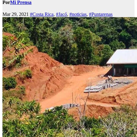
Por
Mi Prensa
Mar 29, 2021
#Costa Rica
,
#Jacó
,
#noticias
,
#Puntarenas