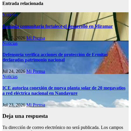
Entrada relacionada
Noticias
Jornada comunitaria fortalece el desarrollo en Miramar
Jul 25, 2026
Mi Prensa
Noticias
Defensoría verifica acciones de protección de Ermitas
declaradas patrimonio nacional
Jul 24, 2026
Mi Prensa
Noticias
ICE autoriza conexión de nueva planta solar de 20 megavatios
a red eléctrica nacional en Nandayure
Jul 23, 2026
Mi Prensa
Deja una respuesta
Tu dirección de correo electrónico no será publicada.
Los campos