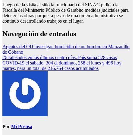
Luego de la visita al sitio la funcionaria del SINAC pidió a la
Fiscalía del Ministerio Público de Garabito medidas judiciales para
detener las obras porque a pesar de una orden administrativa se
continuó desarrollando trabajos en el lugar.
Navegación de entradas
Agentes del OIJ investigan homicidio de un hombre en Manzanillo
de Cóbano
26 fallecidos en los últimos cuatro días: País suma 528 casos
COVID-19 el sábado, 304 el domingo, 258 el lunes y 496 hoy
martes, para un total de 216.764 casos acumulados
Por
Mi Prensa