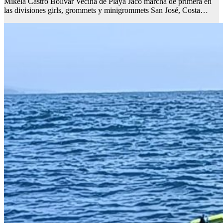
Mikela Castro Bolívar Vecina de Playa Jacó marcha de primera en
las divisiones girls, grommets y minigrommets San José, Costa…