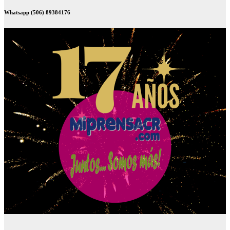
Whatsapp (506) 89384176