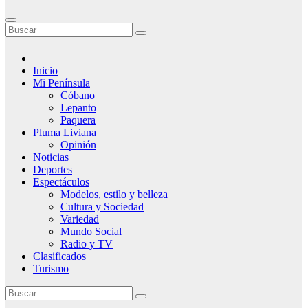
Inicio
Mi Península
Cóbano
Lepanto
Paquera
Pluma Liviana
Opinión
Noticias
Deportes
Espectáculos
Modelos, estilo y belleza
Cultura y Sociedad
Variedad
Mundo Social
Radio y TV
Clasificados
Turismo