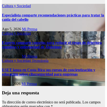
Cultura y Sociedad
Especialista comparte recomendaciones prácticas para tratar la
caída del cabello
Ago 5, 2026
Mi Prensa
Cultura y Sociedad
Experto comparte consejos para reducir el riesgo de deterioro
cognitivo у enfermedad de Alzheimer
Ago 4, 2026
Mi Prensa
Cultura y Sociedad
Tecnología
ESET lanza en Costa Rica sus cursos de concientización y
educación sobre ciberseguridad para empresas
Jul 21, 2026
Mi Prensa
Deja una respuesta
Tu dirección de correo electrónico no será publicada.
Los campos
obligatorios están marcados con
*