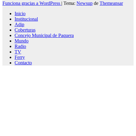
Funciona gracias a WordPress
|
Tema:
Newsup
de
Themeansar
Inicio
Institucional
Adip
Coberturas
Concejo Municipal de Paquera
Mundo
Radio
TV
Ferry
Contacto