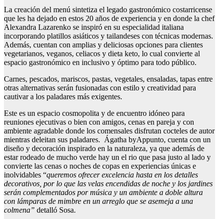
La creación del menú sintetiza el legado gastronómico costarricense
que les ha dejado en estos 20 años de experiencia y en donde la chef
Alexandra Lazarenko se inspiró en su especialidad italiana
incorporando platillos asiáticos y tailandeses con técnicas modernas.
Además, cuentan con amplias y deliciosas opciones para clientes
vegetarianos, veganos, celiacos y dieta keto, lo cual convierte al
espacio gastronómico en inclusivo y óptimo para todo público.
Carnes, pescados, mariscos, pastas, vegetales, ensaladas, tapas entre
otras alternativas serán fusionadas con estilo y creatividad para
cautivar a los paladares más exigentes.
Este es un espacio cosmopolita y de encuentro idóneo para
reuniones ejecutivas o bien con amigos, cenas en pareja y con
ambiente agradable donde los comensales disfrutan cocteles de autor
mientras deleitan sus paladares. Ágatha byAppunto, cuenta con un
diseño y decoración inspirado en la naturaleza, ya que además de
estar rodeado de mucho verde hay un el rio que pasa justo al lado y
convierte las cenas o noches de copas en experiencias únicas e
inolvidables “
queremos ofrecer excelencia hasta en los detalles
decorativos, por lo que las velas encendidas de noche y los jardines
serán complementados por música y un ambiente a doble altura
con lámparas de mimbre en un arreglo que se asemeja a una
colmena”
detalló Sosa.