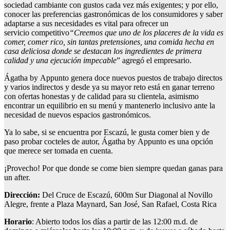
sociedad cambiante con gustos cada vez más exigentes; y por ello,
conocer las preferencias gastronómicas de los consumidores y saber
adaptarse a sus necesidades es vital para ofrecer un
servicio competitivo
“Creemos
que uno de los placeres de la vida es
comer, comer rico, sin tantas pretensiones, una comida hecha en
casa deliciosa donde se destacan los ingredientes de primera
calidad y una ejecución impecable
” agregó el empresario.
Ágatha by Appunto genera doce nuevos puestos de trabajo directos
y varios indirectos y desde ya su mayor reto está en ganar terreno
con ofertas honestas y de calidad para su clientela, asimismo
encontrar un equilibrio en su menú y mantenerlo inclusivo ante la
necesidad de nuevos espacios gastronómicos.
Ya lo sabe, si se encuentra por Escazú, le gusta comer bien y de
paso probar cocteles de autor, Ágatha by Appunto es una opción
que merece ser tomada en cuenta.
¡Provecho! Por que donde se come bien siempre quedan ganas para
un after.
Dirección:
Del Cruce de Escazú, 600m Sur Diagonal al Novillo
Alegre, frente a Plaza Maynard, San José, San Rafael, Costa Rica
Horario
: Abierto todos los días a partir de las 12:00 m.d. de