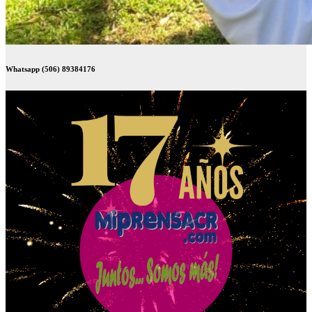
Whatsapp (506) 89384176