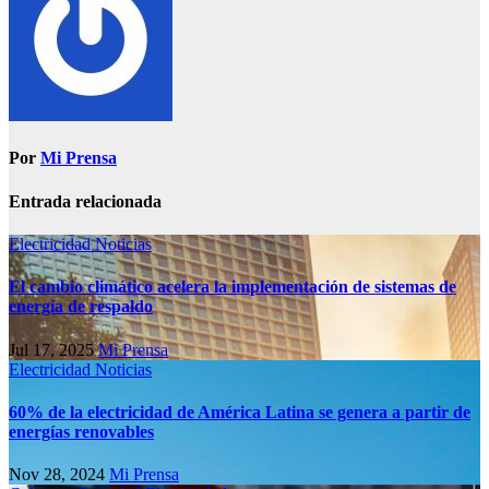
Por
Mi Prensa
Entrada relacionada
Electricidad
Noticias
El cambio climático acelera la implementación de sistemas de
energía de respaldo
Jul 17, 2025
Mi Prensa
Electricidad
Noticias
60% de la electricidad de América Latina se genera a partir de
energías renovables
Nov 28, 2024
Mi Prensa