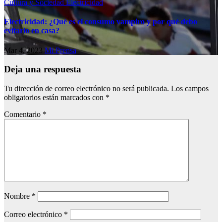
Cultura y Sociedad
Electricidad
Electricidad: ¿Qué es el consumo vampiro y por qué debo
evitarlo en casa?
Mar 4, 2023
Mi Prensa
Deja una respuesta
Tu dirección de correo electrónico no será publicada.
Los campos
obligatorios están marcados con
*
Comentario
*
Nombre
*
Correo electrónico
*