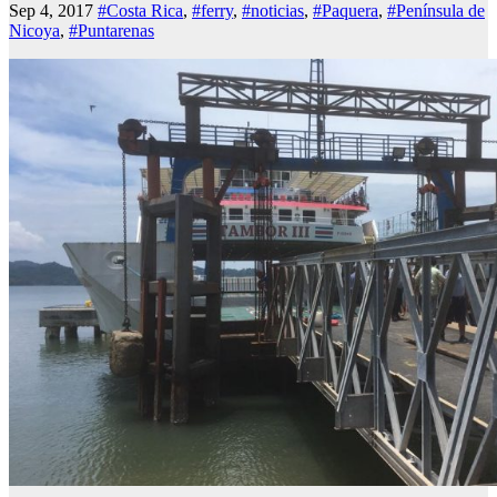
Sep 4, 2017
#Costa Rica
,
#ferry
,
#noticias
,
#Paquera
,
#Península de
Nicoya
,
#Puntarenas