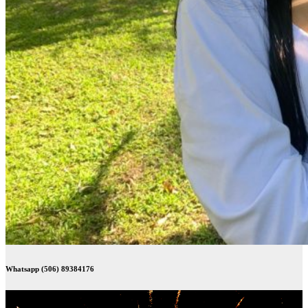
Whatsapp (506) 89384176