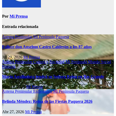
Por
Mi Prensa
Entrada relacionada
Antena Peninsular
Mi Península
Paquera
Fallece don Anselmo Castro Calderón a los 87 años
Jul 29, 2026
Mi Prensa
Antena Peninsular
Cultura y Sociedad
Mi Península
Mundo Social
Paquera
María Auxiliadora tendrá su Señora Reina en Río Grande
May 18, 2026
Mi Prensa
Antena Peninsular
Enfiestados
Mi Península
Paquera
Belinda Méndez: Reina de las Fiestas Paquera 2026
Abr 27, 2026
Mi Prensa