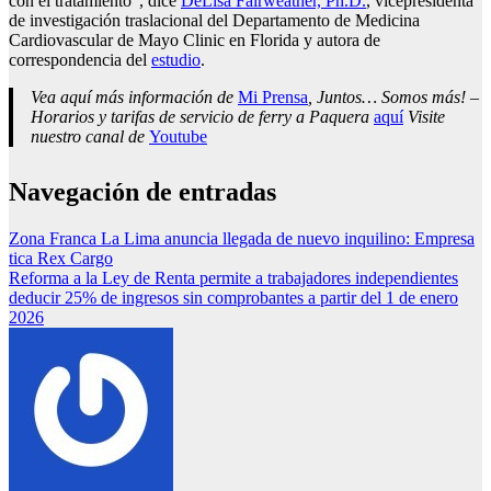
con el tratamiento”, dice
DeLisa Fairweather, Ph.D.
, vicepresidenta
de investigación traslacional del Departamento de Medicina
Cardiovascular de Mayo Clinic en Florida y autora de
correspondencia del
estudio
.
Vea aquí más información de
Mi Prensa
, Juntos… Somos más! –
Horarios y tarifas de servicio de ferry a Paquera
aquí
Visite
nuestro canal de
Youtube
Navegación de entradas
Zona Franca La Lima anuncia llegada de nuevo inquilino: Empresa
tica Rex Cargo
Reforma a la Ley de Renta permite a trabajadores independientes
deducir 25% de ingresos sin comprobantes a partir del 1 de enero
2026