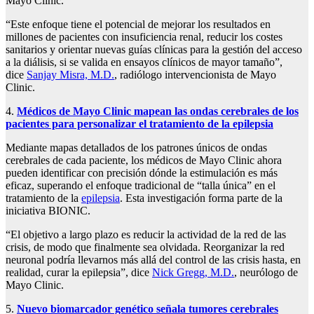
Mayo Clinic.
“Este enfoque tiene el potencial de mejorar los resultados en
millones de pacientes con insuficiencia renal, reducir los costes
sanitarios y orientar nuevas guías clínicas para la gestión del acceso
a la diálisis, si se valida en ensayos clínicos de mayor tamaño”,
dice
Sanjay Misra, M.D.
, radiólogo intervencionista de Mayo
Clinic.
4.
Médicos de Mayo Clinic mapean las ondas cerebrales de los
pacientes para personalizar el tratamiento de la epilepsia
Mediante mapas detallados de los patrones únicos de ondas
cerebrales de cada paciente, los médicos de Mayo Clinic ahora
pueden identificar con precisión dónde la estimulación es más
eficaz, superando el enfoque tradicional de “talla única” en el
tratamiento de la
epilepsia
. Esta investigación forma parte de la
iniciativa BIONIC.
“El objetivo a largo plazo es reducir la actividad de la red de las
crisis, de modo que finalmente sea olvidada. Reorganizar la red
neuronal podría llevarnos más allá del control de las crisis hasta, en
realidad, curar la epilepsia”, dice
Nick Gregg, M.D.
, neurólogo de
Mayo Clinic.
5.
Nuevo biomarcador genético señala tumores cerebrales