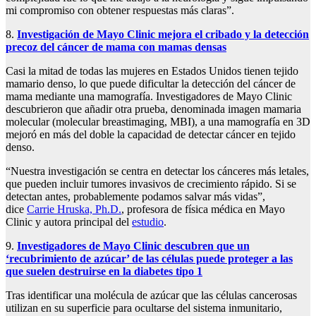
mi compromiso con obtener respuestas más claras”.
8.
Investigación de Mayo Clinic mejora el cribado y la detección
precoz del cáncer de mama con mamas densas
Casi la mitad de todas las mujeres en Estados Unidos tienen tejido
mamario denso, lo que puede dificultar la detección del cáncer de
mama mediante una mamografía. Investigadores de Mayo Clinic
descubrieron que añadir otra prueba, denominada imagen mamaria
molecular (molecular breastimaging, MBI), a una mamografía en 3D
mejoró en más del doble la capacidad de detectar cáncer en tejido
denso.
“Nuestra investigación se centra en detectar los cánceres más letales,
que pueden incluir tumores invasivos de crecimiento rápido. Si se
detectan antes, probablemente podamos salvar más vidas”,
dice
Carrie Hruska, Ph.D.
, profesora de física médica en Mayo
Clinic y autora principal del
estudio
.
9.
Investigadores de Mayo Clinic descubren que un
‘recubrimiento de azúcar’ de las células puede proteger a las
que suelen destruirse en la diabetes tipo 1
Tras identificar una molécula de azúcar que las células cancerosas
utilizan en su superficie para ocultarse del sistema inmunitario,