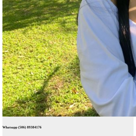
Whatsapp (506) 89384176