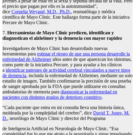
jóvenes a pesar de estar en la sexta y séptima década de la vida. Pero
el precio que pagan por ello es la autoinmunidad”,
dice
Cornelia Weyand, M.D., Ph.D.
, reumatóloga y médica
científica de Mayo Clinic. Este hallazgo forma parte de la iniciativa
Precure de Mayo Clinic.
7.
Herramientas de Mayo Clinic predicen, identifican y
diagnostican el alzhéimer y la
demencia
con mayor
rapidez
Investigadores de Mayo Clinic han desarrollado nuevas
herramientas para
estimar el riesgo de que una persona desarrolle la
enfermedad de Alzheimer
años antes de que aparezcan los síntomas,
como parte de la iniciativa Precure, y para ayudar a los clínicos
a
identificar patrones de actividad cerebral vinculados a nueve tipos
de demencia
, incluida la enfermedad de Alzheimer, mediante un solo
estudio de imagen. También confirmaron la precisión de una prueba
de sangre aprobada por la FDA que puede utilizarse en consultas
ambulatorias de memoria para
diagnosticar la enfermedad en
pacientes con distintos grados de deterioro cognitivo
.
“Cada paciente que entra en mi consulta lleva una historia única,
moldeada por la complejidad del cerebro”, dice
David T. Jones, M.
D.
, neurólogo de Mayo Clinic y director del Programa
de Inteligencia Artificial en Neurología de Mayo Clinic. “Esa
complejidad fue lo que me atrajo a la neurología y sigue impulsando