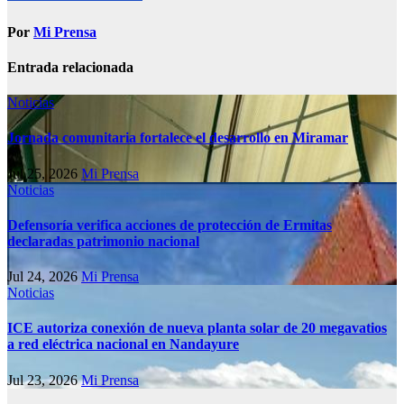
Por
Mi Prensa
Entrada relacionada
Noticias
Jornada comunitaria fortalece el desarrollo en Miramar
Jul 25, 2026
Mi Prensa
Noticias
Defensoría verifica acciones de protección de Ermitas
declaradas patrimonio nacional
Jul 24, 2026
Mi Prensa
Noticias
ICE autoriza conexión de nueva planta solar de 20 megavatios
a red eléctrica nacional en Nandayure
Jul 23, 2026
Mi Prensa