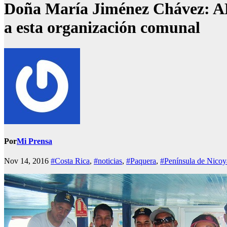
Doña María Jiménez Chávez: ADI
a esta organización comunal
Por
Mi Prensa
Nov 14, 2016
#Costa Rica
,
#noticias
,
#Paquera
,
#Península de Nicoy