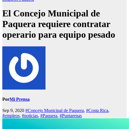
El Concejo Municipal de
Paquera requiere contratar
operario para equipo pesado
Por
Mi Prensa
Sep 9, 2020
#Concejo Municipal de Paquera
,
#Costa Rica
,
#empleos
,
#noticias
,
#Paquera
,
#Puntarenas