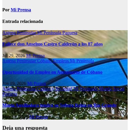
Por
Mi Prensa
Entrada relacionada
Antena Peninsular
Mi Península
Paquera
Fallece don Anselmo Castro Calderón a los 87 años
Jul 29, 2026
Mi Prensa
Antena Peninsular
Cóbano
Empleos
Mi Península
Oportunidad de Empleo en Aeropuerto de Cóbano
Jun 19, 2026
Mi Prensa
Antena Peninsular
Cultura y Sociedad
Mi Península
Mundo Social
Paquera
María Auxiliadora tendrá su Señora Reina en Río Grande
May 18, 2026
Mi Prensa
Deja una respuesta