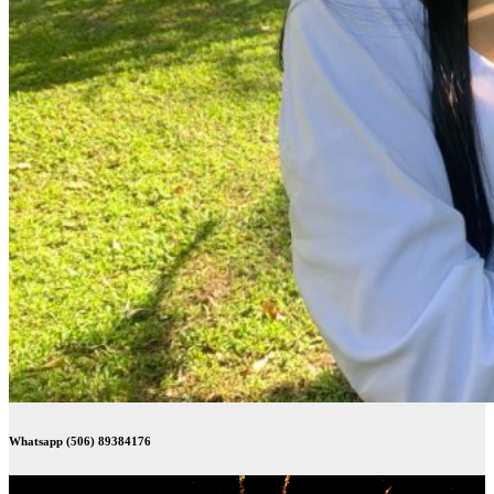
Whatsapp (506) 89384176