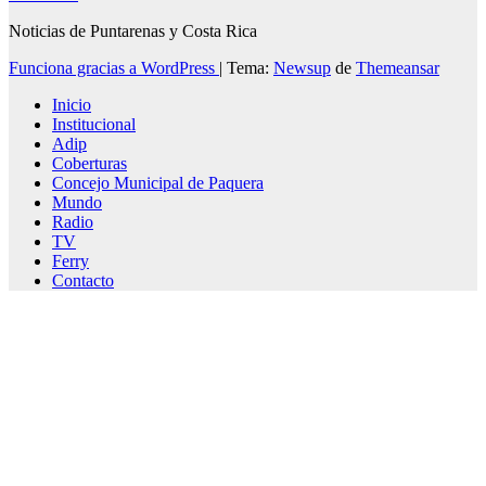
Noticias de Puntarenas y Costa Rica
Funciona gracias a WordPress
|
Tema:
Newsup
de
Themeansar
Inicio
Institucional
Adip
Coberturas
Concejo Municipal de Paquera
Mundo
Radio
TV
Ferry
Contacto