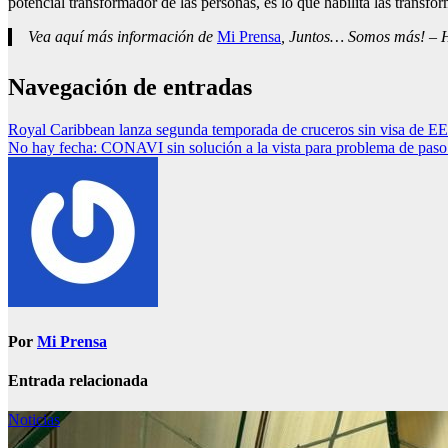
potencial transformador de las personas, es lo que habilita las transfo
Vea aquí más información de
Mi Prensa
, Juntos… Somos más! – Ho
Navegación de entradas
Royal Caribbean lanza segunda temporada de cruceros sin visa de E
No hay fecha: CONAVI sin solución a la vista para problema de paso
Por
Mi Prensa
Entrada relacionada
Noticias