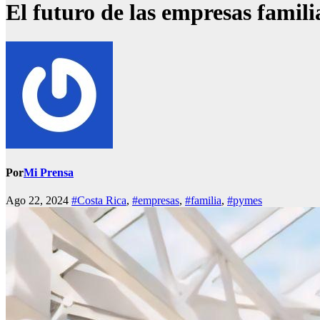
El futuro de las empresas famili
Por
Mi Prensa
Ago 22, 2024
#Costa Rica
,
#empresas
,
#familia
,
#pymes