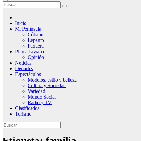
Inicio
Mi Península
Cóbano
Lepanto
Paquera
Pluma Liviana
Opinión
Noticias
Deportes
Espectáculos
Modelos, estilo y belleza
Cultura y Sociedad
Variedad
Mundo Social
Radio y TV
Clasificados
Turismo
Etiqueta:
familia