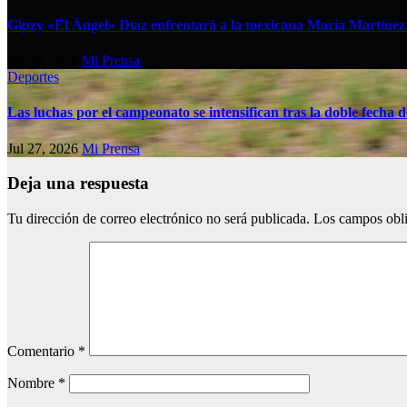
Gipzy «El Ángel» Díaz enfrentará a la mexicana María Martíne
Jul 28, 2026
Mi Prensa
Deportes
Las luchas por el campeonato se intensifican tras la doble fech
Jul 27, 2026
Mi Prensa
Deja una respuesta
Tu dirección de correo electrónico no será publicada.
Los campos obli
Comentario
*
Nombre
*