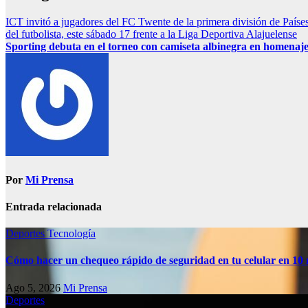
ICT invitó a jugadores del FC Twente de la primera división de Países 
del futbolista, este sábado 17 frente a la Liga Deportiva Alajuelense
Sporting debuta en el torneo con camiseta albinegra en homenaje
Por
Mi Prensa
Entrada relacionada
Deportes
Tecnología
Cómo hacer un chequeo rápido de seguridad en tu celular en 10
Ago 5, 2026
Mi Prensa
Deportes