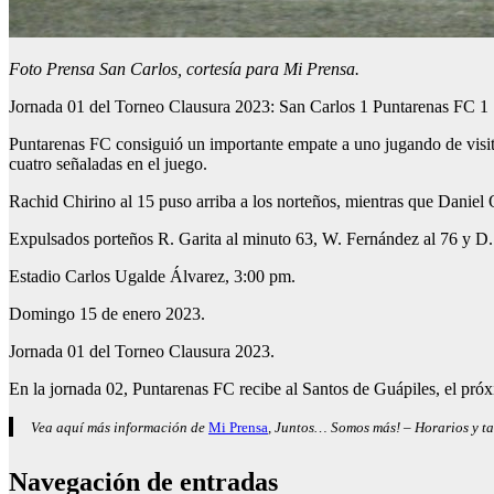
Foto Prensa San Carlos, cortesía para Mi Prensa.
Jornada 01 del Torneo Clausura 2023: San Carlos 1 Puntarenas FC 1
Puntarenas FC consiguió un importante empate a uno jugando de visit
cuatro señaladas en el juego.
Rachid Chirino al 15 puso arriba a los norteños, mientras que Daniel 
Expulsados porteños R. Garita al minuto 63, W. Fernández al 76 y D.
Estadio Carlos Ugalde Álvarez, 3:00 pm.
Domingo 15 de enero 2023.
Jornada 01 del Torneo Clausura 2023.
En la jornada 02, Puntarenas FC recibe al Santos de Guápiles, el pró
Vea aquí más información de
Mi Prensa
, Juntos… Somos más! – Horarios y ta
Navegación de entradas