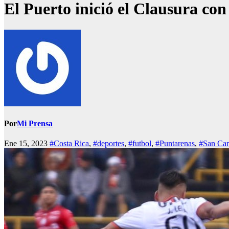
El Puerto inició el Clausura co
Por
Mi Prensa
Ene 15, 2023
#Costa Rica
,
#deportes
,
#futbol
,
#Puntarenas
,
#San Car