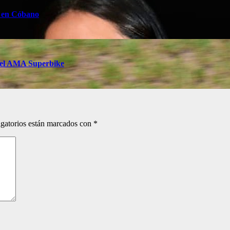
z en Cóbano
a del AMA Superbike
gatorios están marcados con
*