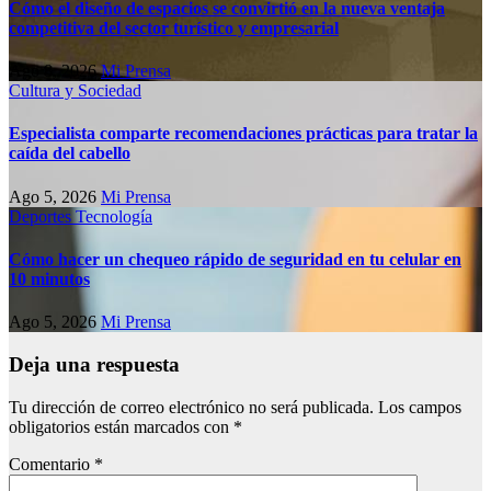
Cómo el diseño de espacios se convirtió en la nueva ventaja
competitiva del sector turístico y empresarial
Ago 8, 2026
Mi Prensa
Cultura y Sociedad
Especialista comparte recomendaciones prácticas para tratar la
caída del cabello
Ago 5, 2026
Mi Prensa
Deportes
Tecnología
Cómo hacer un chequeo rápido de seguridad en tu celular en
10 minutos
Ago 5, 2026
Mi Prensa
Deja una respuesta
Tu dirección de correo electrónico no será publicada.
Los campos
obligatorios están marcados con
*
Comentario
*