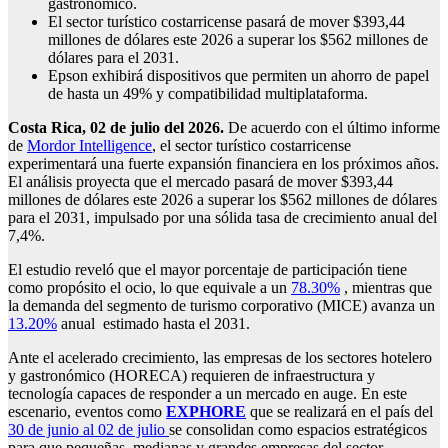
gastronómico.
El sector turístico costarricense pasará de mover $393,44
millones de dólares este 2026 a superar los $562 millones de
dólares para el 2031.
Epson exhibirá dispositivos que permiten un ahorro de papel
de hasta un 49% y compatibilidad multiplataforma.
Costa Rica, 02 de julio del 2026.
De acuerdo con el último informe
de
Mordor Intelligence
, el sector turístico costarricense
experimentará una fuerte expansión financiera en los próximos años.
El análisis proyecta que el mercado pasará de mover $393,44
millones de dólares este 2026 a superar los $562 millones de dólares
para el 2031, impulsado por una sólida tasa de crecimiento anual del
7,4%.
El estudio reveló que el mayor porcentaje de participación tiene
como propósito el ocio, lo que equivale a un
78.30%
, mientras que
la demanda del segmento de turismo corporativo (MICE) avanza un
13.20%
anual estimado hasta el 2031.
Ante el acelerado crecimiento, las empresas de los sectores hotelero
y gastronómico (HORECA) requieren de infraestructura y
tecnología capaces de responder a un mercado en auge. En este
escenario, eventos como
EXPHORE
que se realizará en el país del
30 de junio al 02 de julio
se consolidan como espacios estratégicos
para que pequeñas, medianas y grandes empresas del sector