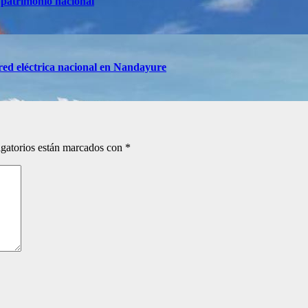
 patrimonio nacional
red eléctrica nacional en Nandayure
gatorios están marcados con
*