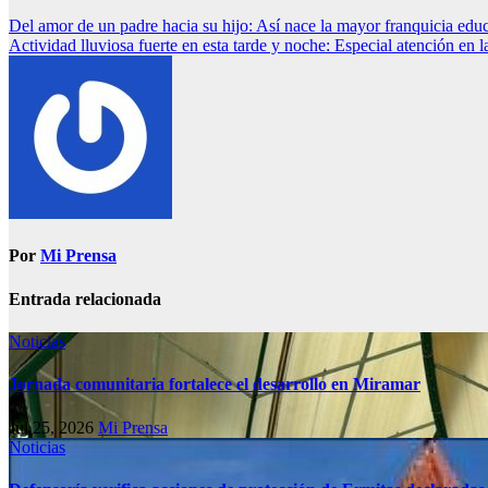
Del amor de un padre hacia su hijo: Así nace la mayor franquicia edu
Actividad lluviosa fuerte en esta tarde y noche: Especial atención en
Por
Mi Prensa
Entrada relacionada
Noticias
Jornada comunitaria fortalece el desarrollo en Miramar
Jul 25, 2026
Mi Prensa
Noticias