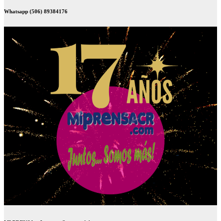
Whatsapp (506) 89384176