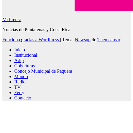
Mi Prensa
Noticias de Puntarenas y Costa Rica
Funciona gracias a WordPress
|
Tema:
Newsup
de
Themeansar
Inicio
Institucional
Adip
Coberturas
Concejo Municipal de Paquera
Mundo
Radio
TV
Ferry
Contacto