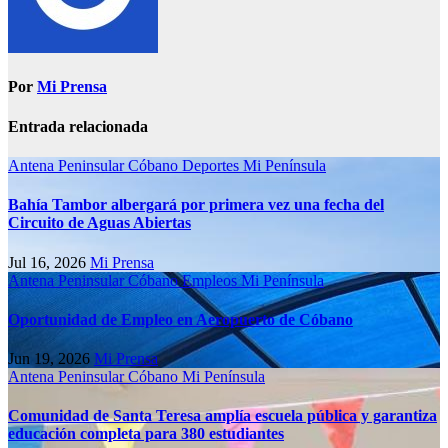
Por
Mi Prensa
Entrada relacionada
Antena Peninsular
Cóbano
Deportes
Mi Península
Bahía Tambor albergará por primera vez una fecha del
Circuito de Aguas Abiertas
Jul 16, 2026
Mi Prensa
Antena Peninsular
Cóbano
Empleos
Mi Península
Oportunidad de Empleo en Aeropuerto de Cóbano
Jun 19, 2026
Mi Prensa
Antena Peninsular
Cóbano
Mi Península
Comunidad de Santa Teresa amplía escuela pública y garantiza
educación completa para 380 estudiantes