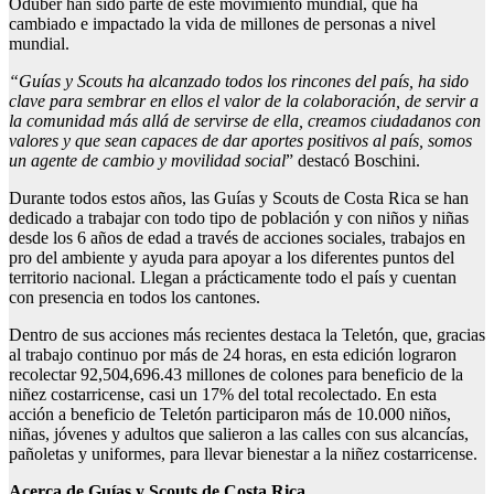
Oduber han sido parte de este movimiento mundial, que ha
cambiado e impactado la vida de millones de personas a nivel
mundial.
“Guías y Scouts ha alcanzado todos los rincones del país, h
a
sido
clave para sembrar en ellos el valor de la colaboración, de servir a
la comunidad más allá de servirse de ella, creamos ciudadanos con
valores y que sean capaces de dar aportes positivos al país, somos
un agente de cambio y movilidad social
” destacó Boschini.
Durante todos estos años, las Guías y Scouts de Costa Rica se han
dedicado a trabajar con todo tipo de población y con niños y niñas
desde los 6 años de edad a través de acciones sociales, trabajos en
pro del ambiente y ayuda para apoyar a los diferentes puntos del
territorio nacional. Llegan a prácticamente todo el país y cuentan
con presencia en todos los cantones.
Dentro de sus acciones más recientes destaca la Teletón, que, gracias
al trabajo continuo por más de 24 horas, en esta edición lograron
recolectar 92,504,696.43 millones de colones para beneficio de la
niñez costarricense, casi un 17% del total recolectado. En esta
acción a beneficio de Teletón participaron más de 10.000 niños,
niñas, jóvenes y adultos que salieron a las calles con sus alcancías,
pañoletas y uniformes, para llevar bienestar a la niñez costarricense.
Acerca de Guías y Scouts de Costa Rica