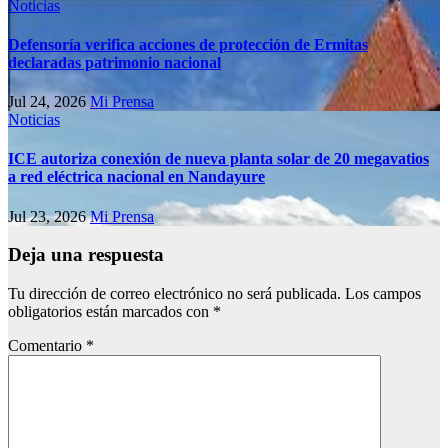
Noticias
Defensoría verifica acciones de protección de Ermitas
declaradas patrimonio nacional
Jul 24, 2026
Mi Prensa
Noticias
ICE autoriza conexión de nueva planta solar de 20 megavatios
a red eléctrica nacional en Nandayure
Jul 23, 2026
Mi Prensa
Deja una respuesta
Tu dirección de correo electrónico no será publicada.
Los campos
obligatorios están marcados con
*
Comentario
*