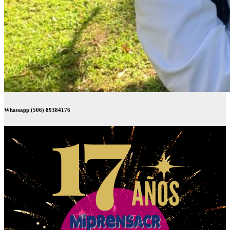
Whatsapp (506) 89384176