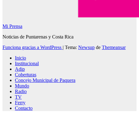
Mi Prensa
Noticias de Puntarenas y Costa Rica
Funciona gracias a WordPress
|
Tema:
Newsup
de
Themeansar
Inicio
Institucional
Adip
Coberturas
Concejo Municipal de Paquera
Mundo
Radio
TV
Ferry
Contacto