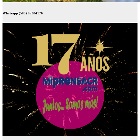
Whatsapp (506) 89384176