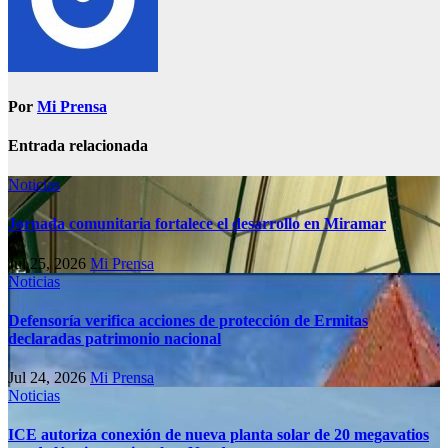
Por
Mi Prensa
Entrada relacionada
Noticias
Jornada comunitaria fortalece el desarrollo en Miramar
Jul 25, 2026
Mi Prensa
Noticias
Defensoría verifica acciones de protección de Ermitas
declaradas patrimonio nacional
Jul 24, 2026
Mi Prensa
Noticias
ICE autoriza conexión de nueva planta solar de 20 megavatios